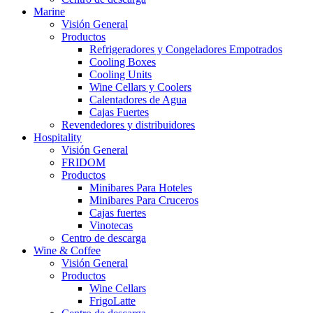
Marine
Visión General
Productos
Refrigeradores y Congeladores Empotrados
Cooling Boxes
Cooling Units
Wine Cellars y Coolers
Calentadores de Agua
Cajas Fuertes
Revendedores y distribuidores
Hospitality
Visión General
FRIDOM
Productos
Minibares Para Hoteles
Minibares Para Cruceros
Cajas fuertes
Vinotecas
Centro de descarga
Wine & Coffee
Visión General
Productos
Wine Cellars
FrigoLatte