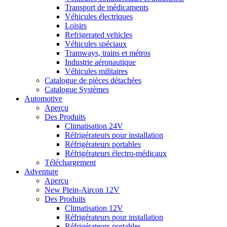
Transport de médicaments
Véhicules électriques
Loisirs
Refrigerated vehicles
Véhicules spéciaux
Tramways, trains et métros
Industrie aéronautique
Véhicules militaires
Catalogue de pièces détachées
Catalogue Systèmes
Automotive
Aperçu
Des Produits
Climatisation 24V
Réfrigérateurs pour installation
Réfrigérateurs portables
Réfrigérateurs électro-médicaux
Téléchargement
Adventure
Aperçu
New Plein-Aircon 12V
Des Produits
Climatisation 12V
Réfrigérateurs pour installation
Réfrigérateurs portables