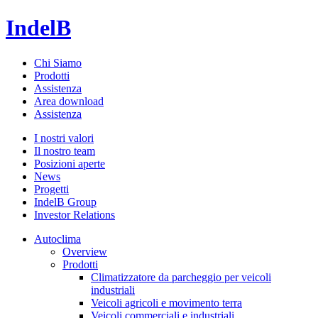
IndelB
Chi Siamo
Prodotti
Assistenza
Area download
Assistenza
I nostri valori
Il nostro team
Posizioni aperte
News
Progetti
IndelB Group
Investor Relations
Autoclima
Overview
Prodotti
Climatizzatore da parcheggio per veicoli
industriali
Veicoli agricoli e movimento terra
Veicoli commerciali e industriali