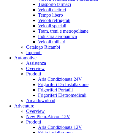
Trasporto farmaci
Veicoli elettrici
Tempo libero
Veicoli refrigerati
Veicoli speciali
Tram, treni e metropolitane
Industria aeronautica
Veicoli militari
Catalogo Ricambi
Impianti
Automotive
Assistenza
Overview
Prodotti
Aria Condizionata 24V
Frigoriferi Da Installazione
Frigoriferi Portatili
Frigoriferi Elettromedicali
Area download
Adventure
Overview
New Plein-Aircon 12V
Prodotti
Aria Condizionata 12V
Frigo installazione