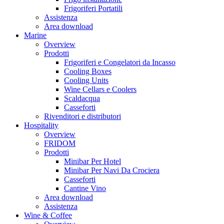
Frigoriferi Portatili
Assistenza
Area download
Marine
Overview
Prodotti
Frigoriferi e Congelatori da Incasso
Cooling Boxes
Cooling Units
Wine Cellars e Coolers
Scaldacqua
Casseforti
Rivenditori e distributori
Hospitality
Overview
FRIDOM
Prodotti
Minibar Per Hotel
Minibar Per Navi Da Crociera
Casseforti
Cantine Vino
Area download
Assistenza
Wine & Coffee