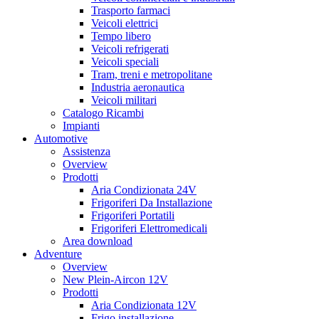
Trasporto farmaci
Veicoli elettrici
Tempo libero
Veicoli refrigerati
Veicoli speciali
Tram, treni e metropolitane
Industria aeronautica
Veicoli militari
Catalogo Ricambi
Impianti
Automotive
Assistenza
Overview
Prodotti
Aria Condizionata 24V
Frigoriferi Da Installazione
Frigoriferi Portatili
Frigoriferi Elettromedicali
Area download
Adventure
Overview
New Plein-Aircon 12V
Prodotti
Aria Condizionata 12V
Frigo installazione