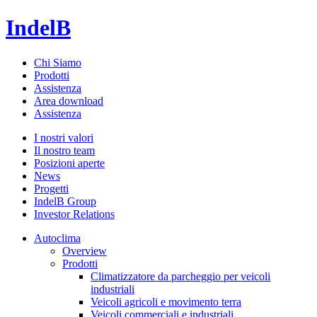
IndelB
Chi Siamo
Prodotti
Assistenza
Area download
Assistenza
I nostri valori
Il nostro team
Posizioni aperte
News
Progetti
IndelB Group
Investor Relations
Autoclima
Overview
Prodotti
Climatizzatore da parcheggio per veicoli
industriali
Veicoli agricoli e movimento terra
Veicoli commerciali e industriali