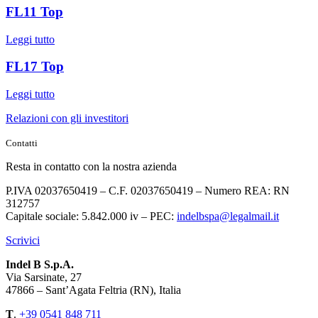
FL11 Top
Leggi tutto
FL17 Top
Leggi tutto
Relazioni con gli investitori
Contatti
Resta in contatto con la nostra azienda
P.IVA 02037650419 – C.F. 02037650419 – Numero REA: RN
312757
Capitale sociale: 5.842.000 iv – PEC:
indelbspa@legalmail.it
Scrivici
Indel B S.p.A.
Via Sarsinate, 27
47866 – Sant’Agata Feltria (RN), Italia
T
.
+39 0541 848 711