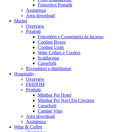
Frigoriferi Portatili
Assistenza
Area download
Marine
Overview
Prodotti
Frigoriferi e Congelatori da Incasso
Cooling Boxes
Cooling Units
Wine Cellars e Coolers
Scaldacqua
Casseforti
Rivenditori e distributori
Hospitality
Overview
FRIDOM
Prodotti
Minibar Per Hotel
Minibar Per Navi Da Crociera
Casseforti
Cantine Vino
Area download
Assistenza
Wine & Coffee