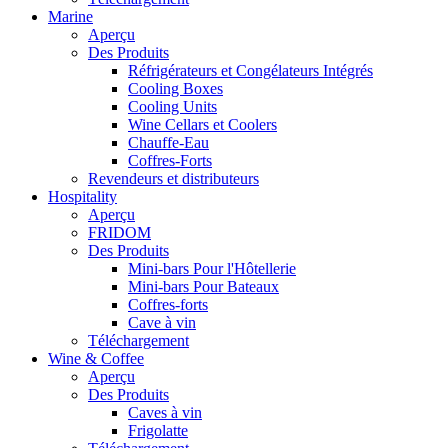
Marine
Aperçu
Des Produits
Réfrigérateurs et Congélateurs Intégrés
Cooling Boxes
Cooling Units
Wine Cellars et Coolers
Chauffe-Eau
Coffres-Forts
Revendeurs et distributeurs
Hospitality
Aperçu
FRIDOM
Des Produits
Mini-bars Pour l'Hôtellerie
Mini-bars Pour Bateaux
Coffres-forts
Cave à vin
Téléchargement
Wine & Coffee
Aperçu
Des Produits
Caves à vin
Frigolatte