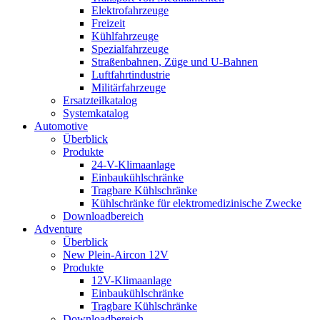
Elektrofahrzeuge
Freizeit
Kühlfahrzeuge
Spezialfahrzeuge
Straßenbahnen, Züge und U-Bahnen
Luftfahrtindustrie
Militärfahrzeuge
Ersatzteilkatalog
Systemkatalog
Automotive
Überblick
Produkte
24-V-Klimaanlage
Einbaukühlschränke
Tragbare Kühlschränke
Kühlschränke für elektromedizinische Zwecke
Downloadbereich
Adventure
Überblick
New Plein-Aircon 12V
Produkte
12V-Klimaanlage
Einbaukühlschränke
Tragbare Kühlschränke
Downloadbereich