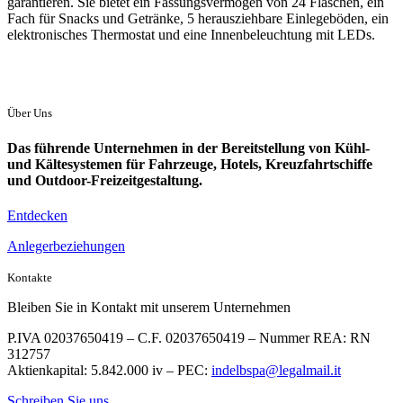
garantieren. Sie bietet ein Fassungsvermögen von 24 Flaschen, ein
Fach für Snacks und Getränke, 5 herausziehbare Einlegeböden, ein
elektronisches Thermostat und eine Innenbeleuchtung mit LEDs.
Über Uns
Das führende Unternehmen in der Bereitstellung von Kühl-
und Kältesystemen für Fahrzeuge, Hotels, Kreuzfahrtschiffe
und Outdoor-Freizeitgestaltung.
Entdecken
Anlegerbeziehungen
Kontakte
Bleiben Sie in Kontakt mit unserem Unternehmen
P.IVA 02037650419 – C.F. 02037650419 – Nummer REA: RN
312757
Aktienkapital: 5.842.000 iv – PEC:
indelbspa@legalmail.it
Schreiben Sie uns