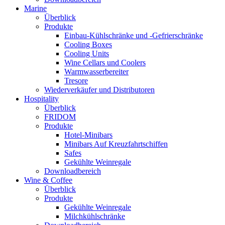
Marine
Überblick
Produkte
Einbau-Kühlschränke und -Gefrierschränke
Cooling Boxes
Cooling Units
Wine Cellars und Coolers
Warmwasserbereiter
Tresore
Wiederverkäufer und Distributoren
Hospitality
Überblick
FRIDOM
Produkte
Hotel-Minibars
Minibars Auf Kreuzfahrtschiffen
Safes
Gekühlte Weinregale
Downloadbereich
Wine & Coffee
Überblick
Produkte
Gekühlte Weinregale
Milchkühlschränke