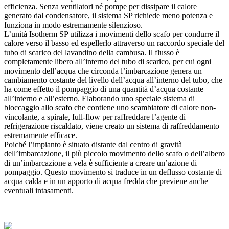
efficienza. Senza ventilatori né pompe per dissipare il calore
generato dal condensatore, il sistema SP richiede meno potenza e
funziona in modo estremamente silenzioso.
L’unità Isotherm SP utilizza i movimenti dello scafo per condurre il
calore verso il basso ed espellerlo attraverso un raccordo speciale del
tubo di scarico del lavandino della cambusa. Il flusso è
completamente libero all’interno del tubo di scarico, per cui ogni
movimento dell’acqua che circonda l’imbarcazione genera un
cambiamento costante del livello dell’acqua all’interno del tubo, che
ha come effetto il pompaggio di una quantità d’acqua costante
all’interno e all’esterno. Elaborando uno speciale sistema di
bloccaggio allo scafo che contiene uno scambiatore di calore non-
vincolante, a spirale, full-flow per raffreddare l’agente di
refrigerazione riscaldato, viene creato un sistema di raffreddamento
estremamente efficace.
Poiché l’impianto è situato distante dal centro di gravità
dell’imbarcazione, il più piccolo movimento dello scafo o dell’albero
di un’imbarcazione a vela è sufficiente a creare un’azione di
pompaggio. Questo movimento si traduce in un deflusso costante di
acqua calda e in un apporto di acqua fredda che previene anche
eventuali intasamenti.