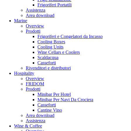
Frigoriferi Portatili
Assistenza
Area download
Marine
Overview
Prodotti
Frigoriferi e Congelatori da Incasso
Cooling Boxes
Cooling Units
Wine Cellars e Coolers
Scaldacqua
Casseforti
Rivenditori e distributori
Hospitality
Overview
FRIDOM
Prodotti
Minibar Per Hotel
Minibar Per Navi Da Crociera
Casseforti
Cantine Vino
Area download
Assistenza
Wine & Coffee