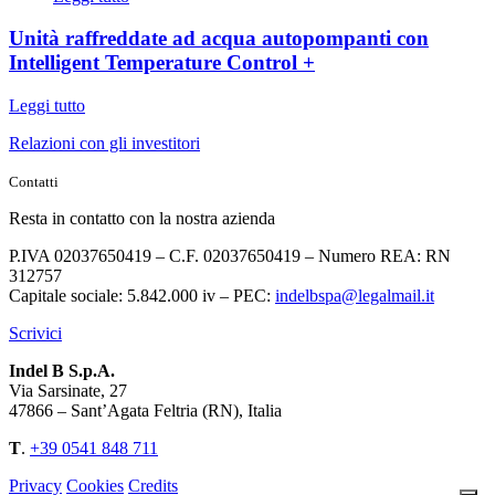
Unità raffreddate ad acqua autopompanti con
Intelligent Temperature Control +
Leggi tutto
Relazioni con gli investitori
Contatti
Resta in contatto con la nostra azienda
P.IVA 02037650419 – C.F. 02037650419 – Numero REA: RN
312757
Capitale sociale: 5.842.000 iv – PEC:
indelbspa@legalmail.it
Scrivici
Indel B S.p.A.
Via Sarsinate, 27
47866 – Sant’Agata Feltria (RN), Italia
T
.
+39 0541 848 711
Privacy
Cookies
Credits