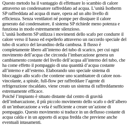
Questo metodo ha il vantaggio di effettuare lo scambio di calore
attraverso un condensatore raffreddato ad acqua. L’unità Isotherm
SP raffreddata ad acqua di mare, opera ad un alto livello di
efficienza. Senza ventilatori né pompe per dissipare il calore
generato dal condensatore, il sistema SP richiede meno potenza e
funziona in modo estremamente silenzioso.
L’unità Isotherm SP utilizza i movimenti dello scafo per condurre il
calore verso il basso ed espellerlo attraverso un raccordo speciale del
tubo di scarico del lavandino della cambusa. Il flusso è
completamente libero all’interno del tubo di scarico, per cui ogni
movimento dell’acqua che circonda l’imbarcazione genera un
cambiamento costante del livello dell’acqua all’interno del tubo, che
ha come effetto il pompaggio di una quantità d’acqua costante
all’interno e all’esterno. Elaborando uno speciale sistema di
bloccaggio allo scafo che contiene uno scambiatore di calore non-
vincolante, a spirale, full-flow per raffreddare l’agente di
refrigerazione riscaldato, viene creato un sistema di raffreddamento
estremamente efficace.
Poiché l’impianto è situato distante dal centro di gravità
dell’imbarcazione, il più piccolo movimento dello scafo o dell’albero
di un’imbarcazione a vela è sufficiente a creare un’azione di
pompaggio. Questo movimento si traduce in un deflusso costante di
acqua calda e in un apporto di acqua fredda che previene anche
eventuali intasamenti.