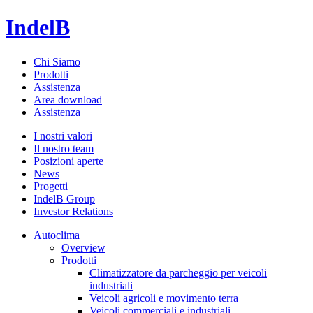
IndelB
Chi Siamo
Prodotti
Assistenza
Area download
Assistenza
I nostri valori
Il nostro team
Posizioni aperte
News
Progetti
IndelB Group
Investor Relations
Autoclima
Overview
Prodotti
Climatizzatore da parcheggio per veicoli
industriali
Veicoli agricoli e movimento terra
Veicoli commerciali e industriali