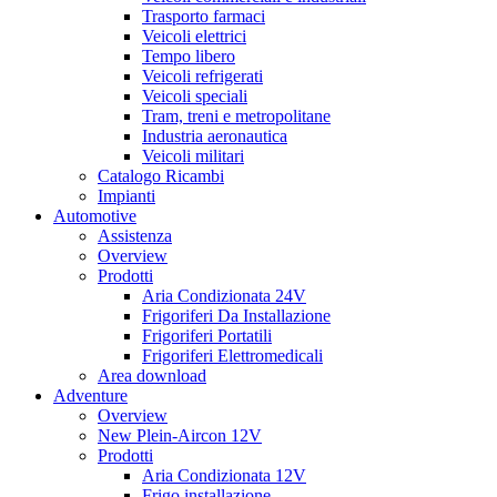
Trasporto farmaci
Veicoli elettrici
Tempo libero
Veicoli refrigerati
Veicoli speciali
Tram, treni e metropolitane
Industria aeronautica
Veicoli militari
Catalogo Ricambi
Impianti
Automotive
Assistenza
Overview
Prodotti
Aria Condizionata 24V
Frigoriferi Da Installazione
Frigoriferi Portatili
Frigoriferi Elettromedicali
Area download
Adventure
Overview
New Plein-Aircon 12V
Prodotti
Aria Condizionata 12V
Frigo installazione