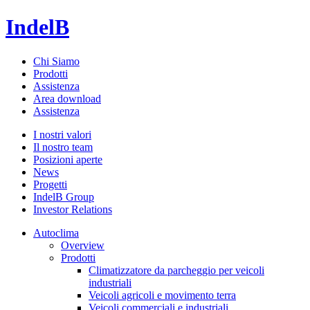
IndelB
Chi Siamo
Prodotti
Assistenza
Area download
Assistenza
I nostri valori
Il nostro team
Posizioni aperte
News
Progetti
IndelB Group
Investor Relations
Autoclima
Overview
Prodotti
Climatizzatore da parcheggio per veicoli
industriali
Veicoli agricoli e movimento terra
Veicoli commerciali e industriali