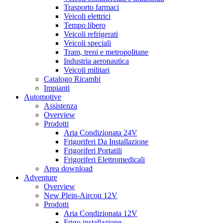
Trasporto farmaci
Veicoli elettrici
Tempo libero
Veicoli refrigerati
Veicoli speciali
Tram, treni e metropolitane
Industria aeronautica
Veicoli militari
Catalogo Ricambi
Impianti
Automotive
Assistenza
Overview
Prodotti
Aria Condizionata 24V
Frigoriferi Da Installazione
Frigoriferi Portatili
Frigoriferi Elettromedicali
Area download
Adventure
Overview
New Plein-Aircon 12V
Prodotti
Aria Condizionata 12V
Frigo installazione