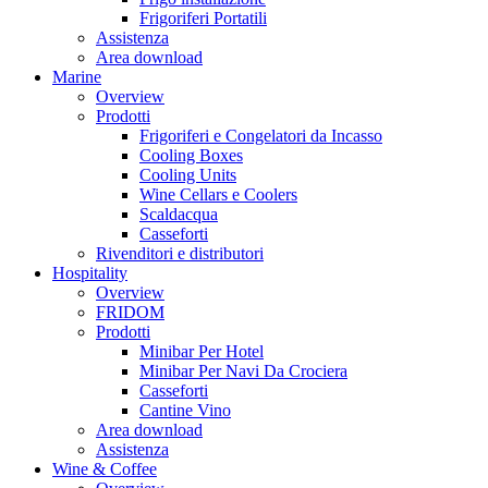
Frigoriferi Portatili
Assistenza
Area download
Marine
Overview
Prodotti
Frigoriferi e Congelatori da Incasso
Cooling Boxes
Cooling Units
Wine Cellars e Coolers
Scaldacqua
Casseforti
Rivenditori e distributori
Hospitality
Overview
FRIDOM
Prodotti
Minibar Per Hotel
Minibar Per Navi Da Crociera
Casseforti
Cantine Vino
Area download
Assistenza
Wine & Coffee