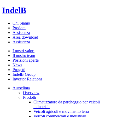
IndelB
Chi Siamo
Prodotti
Assistenza
Area download
Assistenza
I nostri valori
Il nostro team
Posizioni aperte
News
Progetti
IndelB Group
Investor Relations
Autoclima
Overview
Prodotti
Climatizzatore da parcheggio per veicoli
industriali
Veicoli agricoli e movimento terra
Veicoli commerciali e industriali