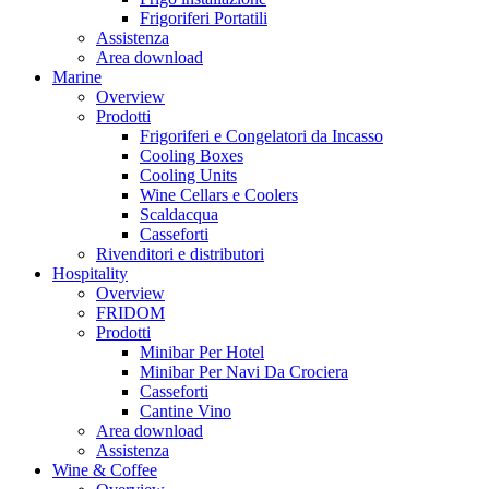
Frigoriferi Portatili
Assistenza
Area download
Marine
Overview
Prodotti
Frigoriferi e Congelatori da Incasso
Cooling Boxes
Cooling Units
Wine Cellars e Coolers
Scaldacqua
Casseforti
Rivenditori e distributori
Hospitality
Overview
FRIDOM
Prodotti
Minibar Per Hotel
Minibar Per Navi Da Crociera
Casseforti
Cantine Vino
Area download
Assistenza
Wine & Coffee