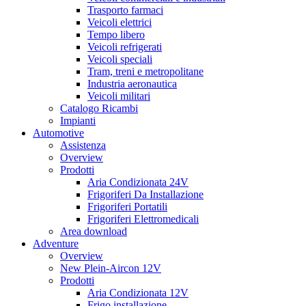
Trasporto farmaci
Veicoli elettrici
Tempo libero
Veicoli refrigerati
Veicoli speciali
Tram, treni e metropolitane
Industria aeronautica
Veicoli militari
Catalogo Ricambi
Impianti
Automotive
Assistenza
Overview
Prodotti
Aria Condizionata 24V
Frigoriferi Da Installazione
Frigoriferi Portatili
Frigoriferi Elettromedicali
Area download
Adventure
Overview
New Plein-Aircon 12V
Prodotti
Aria Condizionata 12V
Frigo installazione