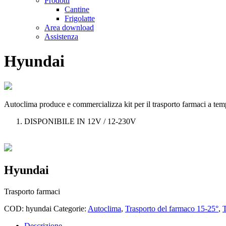
Prodotti
Cantine
Frigolatte
Area download
Assistenza
Hyundai
Autoclima produce e commercializza kit per il trasporto farmaci a te
DISPONIBILE IN 12V / 12-230V
Hyundai
Trasporto farmaci
COD:
hyundai
Categorie:
Autoclima
,
Trasporto del farmaco 15-25°
,
T
Descrizione