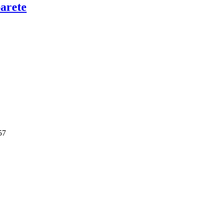
arete
57