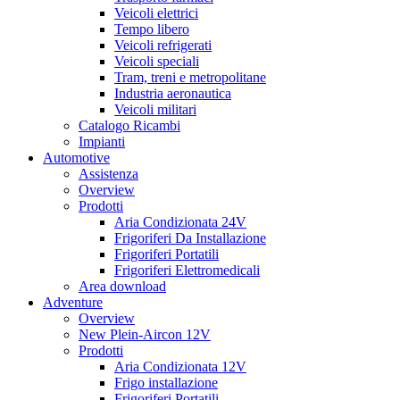
Veicoli elettrici
Tempo libero
Veicoli refrigerati
Veicoli speciali
Tram, treni e metropolitane
Industria aeronautica
Veicoli militari
Catalogo Ricambi
Impianti
Automotive
Assistenza
Overview
Prodotti
Aria Condizionata 24V
Frigoriferi Da Installazione
Frigoriferi Portatili
Frigoriferi Elettromedicali
Area download
Adventure
Overview
New Plein-Aircon 12V
Prodotti
Aria Condizionata 12V
Frigo installazione
Frigoriferi Portatili