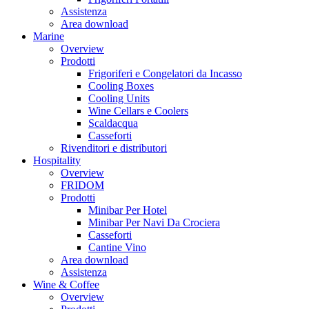
Assistenza
Area download
Marine
Overview
Prodotti
Frigoriferi e Congelatori da Incasso
Cooling Boxes
Cooling Units
Wine Cellars e Coolers
Scaldacqua
Casseforti
Rivenditori e distributori
Hospitality
Overview
FRIDOM
Prodotti
Minibar Per Hotel
Minibar Per Navi Da Crociera
Casseforti
Cantine Vino
Area download
Assistenza
Wine & Coffee
Overview