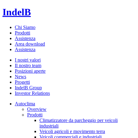
IndelB
Chi Siamo
Prodotti
Assistenza
Area download
Assistenza
I nostri valori
Il nostro team
Posizioni aperte
News
Progetti
IndelB Group
Investor Relations
Autoclima
Overview
Prodotti
Climatizzatore da parcheggio per veicoli
industriali
Veicoli agricoli e movimento terra
Veicoli commerciali e industriali