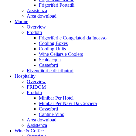
Frigoriferi Portatili
Assistenza
Area download
Marine
Overview
Prodotti
Frigoriferi e Congelatori da Incasso
Cooling Boxes
Cooling Units
Wine Cellars e Coolers
Scaldacqua
Casseforti
Rivenditori e distributori
Hospitality
Overview
FRIDOM
Prodotti
Minibar Per Hotel
Minibar Per Navi Da Crociera
Casseforti
Cantine Vino
Area download
Assistenza
Wine & Coffee