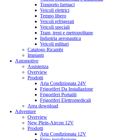
Trasporto farmaci
Veicoli elettrici
Tempo libero
Veicoli refrigerati
Veicoli speciali
Tram, treni e metropolitane
Industria aeronautica
Veicoli militari
Catalogo Ricambi
Impianti
Automotive
Assistenza
Overview
Prodotti
Aria Condizionata 24V
Frigoriferi Da Installazione
Frigoriferi Portatili
Frigoriferi Elettromedicali
Area download
Adventure
Overview
New Plein-Aircon 12V
Prodotti
Aria Condizionata 12V
Frigo installazione