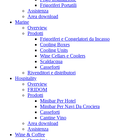
Frigoriferi Portatili
Assistenza
Area download
Marine
Overview
Prodotti
Frigoriferi e Congelatori da Incasso
Cooling Boxes
Cooling Units
Wine Cellars e Coolers
Scaldacqua
Casseforti
Rivenditori e distributori
Hospitality
Overview
FRIDOM
Prodotti
Minibar Per Hotel
Minibar Per Navi Da Crociera
Casseforti
Cantine Vino
Area download
Assistenza
Wine & Coffee