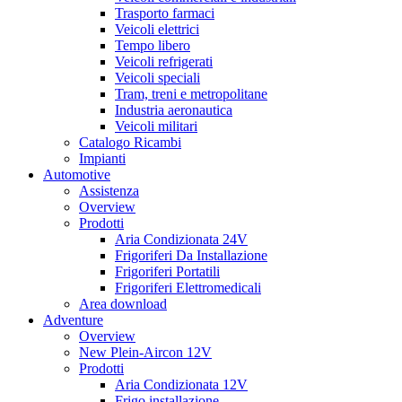
Trasporto farmaci
Veicoli elettrici
Tempo libero
Veicoli refrigerati
Veicoli speciali
Tram, treni e metropolitane
Industria aeronautica
Veicoli militari
Catalogo Ricambi
Impianti
Automotive
Assistenza
Overview
Prodotti
Aria Condizionata 24V
Frigoriferi Da Installazione
Frigoriferi Portatili
Frigoriferi Elettromedicali
Area download
Adventure
Overview
New Plein-Aircon 12V
Prodotti
Aria Condizionata 12V
Frigo installazione