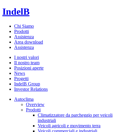
IndelB
Chi Siamo
Prodotti
Assistenza
Area download
Assistenza
I nostri valori
Il nostro team
Posizioni aperte
News
Progetti
IndelB Group
Investor Relations
Autoclima
Overview
Prodotti
Climatizzatore da parcheggio per veicoli
industriali
Veicoli agricoli e movimento terra
Veicoli commerciali e industriali