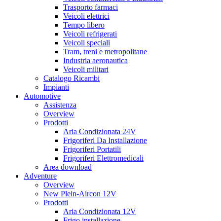
Trasporto farmaci
Veicoli elettrici
Tempo libero
Veicoli refrigerati
Veicoli speciali
Tram, treni e metropolitane
Industria aeronautica
Veicoli militari
Catalogo Ricambi
Impianti
Automotive
Assistenza
Overview
Prodotti
Aria Condizionata 24V
Frigoriferi Da Installazione
Frigoriferi Portatili
Frigoriferi Elettromedicali
Area download
Adventure
Overview
New Plein-Aircon 12V
Prodotti
Aria Condizionata 12V
Frigo installazione