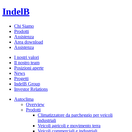
IndelB
Chi Siamo
Prodotti
Assistenza
Area download
Assistenza
I nostri valori
Il nostro team
Posizioni aperte
News
Progetti
IndelB Group
Investor Relations
Autoclima
Overview
Prodotti
Climatizzatore da parcheggio per veicoli
industriali
Veicoli agricoli e movimento terra
Veicoli commerciali e industriali