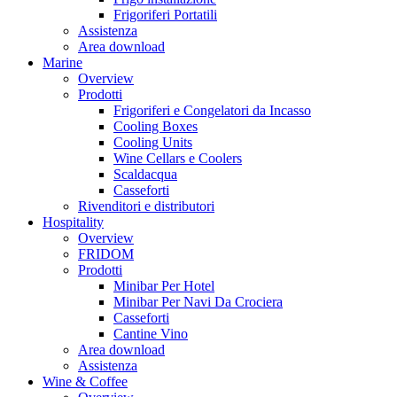
Frigoriferi Portatili
Assistenza
Area download
Marine
Overview
Prodotti
Frigoriferi e Congelatori da Incasso
Cooling Boxes
Cooling Units
Wine Cellars e Coolers
Scaldacqua
Casseforti
Rivenditori e distributori
Hospitality
Overview
FRIDOM
Prodotti
Minibar Per Hotel
Minibar Per Navi Da Crociera
Casseforti
Cantine Vino
Area download
Assistenza
Wine & Coffee