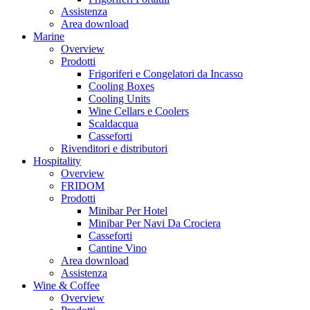
Assistenza
Area download
Marine
Overview
Prodotti
Frigoriferi e Congelatori da Incasso
Cooling Boxes
Cooling Units
Wine Cellars e Coolers
Scaldacqua
Casseforti
Rivenditori e distributori
Hospitality
Overview
FRIDOM
Prodotti
Minibar Per Hotel
Minibar Per Navi Da Crociera
Casseforti
Cantine Vino
Area download
Assistenza
Wine & Coffee
Overview