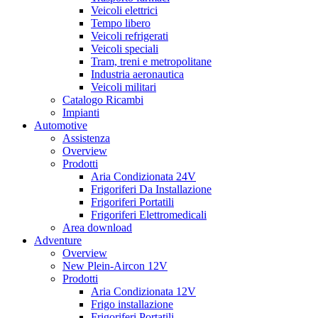
Veicoli elettrici
Tempo libero
Veicoli refrigerati
Veicoli speciali
Tram, treni e metropolitane
Industria aeronautica
Veicoli militari
Catalogo Ricambi
Impianti
Automotive
Assistenza
Overview
Prodotti
Aria Condizionata 24V
Frigoriferi Da Installazione
Frigoriferi Portatili
Frigoriferi Elettromedicali
Area download
Adventure
Overview
New Plein-Aircon 12V
Prodotti
Aria Condizionata 12V
Frigo installazione
Frigoriferi Portatili