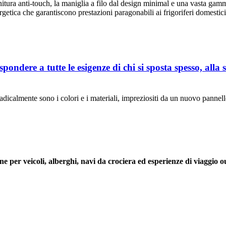
finitura anti-touch, la maniglia a filo dal design minimal e una vasta ga
getica che garantiscono prestazioni paragonabili ai frigoriferi domestici
pondere a tutte le esigenze di chi si sposta spesso, alla 
radicalmente sono i colori e i materiali, impreziositi da un nuovo pannello
ne per veicoli, alberghi, navi da crociera ed esperienze di viaggio o