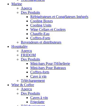
Marine
Aperçu
Des Produits
Réfrigérateurs et Congélateurs Intégrés
Cooling Boxes
Cooling Units
Wine Cellars et Coolers
Chauffe-Eau
Coffres-Forts
Revendeurs et distributeurs
Hospitality
Aperçu
FRIDOM
Des Produits
Mini-bars Pour l'Hôtellerie
Mini-bars Pour Bateaux
Coffres-forts
Cave à vin
Téléchargement
Wine & Coffee
Aperçu
Des Produits
Caves à vin
Frigolatte