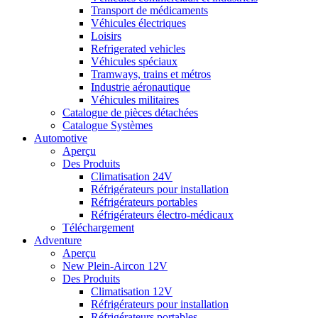
Transport de médicaments
Véhicules électriques
Loisirs
Refrigerated vehicles
Véhicules spéciaux
Tramways, trains et métros
Industrie aéronautique
Véhicules militaires
Catalogue de pièces détachées
Catalogue Systèmes
Automotive
Aperçu
Des Produits
Climatisation 24V
Réfrigérateurs pour installation
Réfrigérateurs portables
Réfrigérateurs électro-médicaux
Téléchargement
Adventure
Aperçu
New Plein-Aircon 12V
Des Produits
Climatisation 12V
Réfrigérateurs pour installation
Réfrigérateurs portables