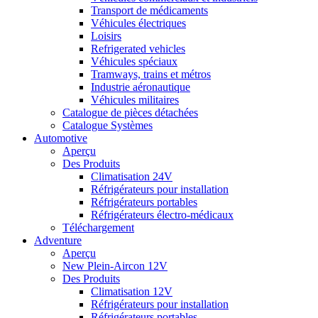
Transport de médicaments
Véhicules électriques
Loisirs
Refrigerated vehicles
Véhicules spéciaux
Tramways, trains et métros
Industrie aéronautique
Véhicules militaires
Catalogue de pièces détachées
Catalogue Systèmes
Automotive
Aperçu
Des Produits
Climatisation 24V
Réfrigérateurs pour installation
Réfrigérateurs portables
Réfrigérateurs électro-médicaux
Téléchargement
Adventure
Aperçu
New Plein-Aircon 12V
Des Produits
Climatisation 12V
Réfrigérateurs pour installation
Réfrigérateurs portables