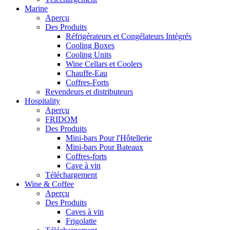
Marine
Aperçu
Des Produits
Réfrigérateurs et Congélateurs Intégrés
Cooling Boxes
Cooling Units
Wine Cellars et Coolers
Chauffe-Eau
Coffres-Forts
Revendeurs et distributeurs
Hospitality
Aperçu
FRIDOM
Des Produits
Mini-bars Pour l'Hôtellerie
Mini-bars Pour Bateaux
Coffres-forts
Cave à vin
Téléchargement
Wine & Coffee
Aperçu
Des Produits
Caves à vin
Frigolatte