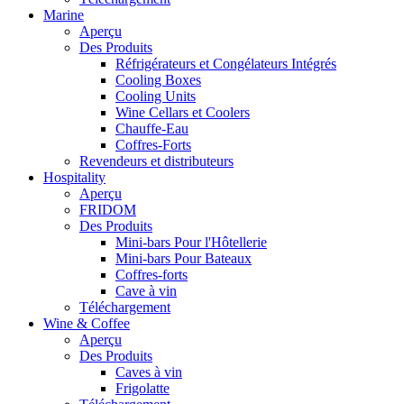
Marine
Aperçu
Des Produits
Réfrigérateurs et Congélateurs Intégrés
Cooling Boxes
Cooling Units
Wine Cellars et Coolers
Chauffe-Eau
Coffres-Forts
Revendeurs et distributeurs
Hospitality
Aperçu
FRIDOM
Des Produits
Mini-bars Pour l'Hôtellerie
Mini-bars Pour Bateaux
Coffres-forts
Cave à vin
Téléchargement
Wine & Coffee
Aperçu
Des Produits
Caves à vin
Frigolatte