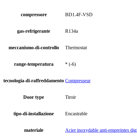
compressore
BD1.4F-VSD
gas-refrigerante
R134a
meccanismo-di-controllo
Thermostat
range-temperatura
* (-6)
tecnologia-di-raffreddamento
Compresseur
Door type
Tiroir
tipo-di-installazione
Encastrable
materiale
Acier inoxydable anti-empreintes digi