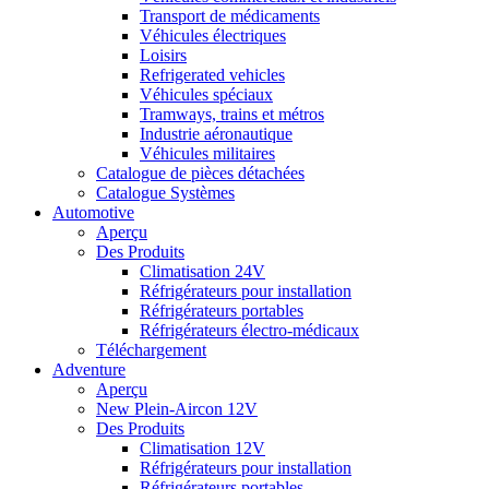
Transport de médicaments
Véhicules électriques
Loisirs
Refrigerated vehicles
Véhicules spéciaux
Tramways, trains et métros
Industrie aéronautique
Véhicules militaires
Catalogue de pièces détachées
Catalogue Systèmes
Automotive
Aperçu
Des Produits
Climatisation 24V
Réfrigérateurs pour installation
Réfrigérateurs portables
Réfrigérateurs électro-médicaux
Téléchargement
Adventure
Aperçu
New Plein-Aircon 12V
Des Produits
Climatisation 12V
Réfrigérateurs pour installation
Réfrigérateurs portables