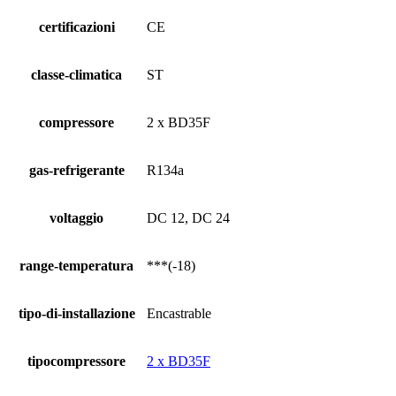
certificazioni
CE
classe-climatica
ST
compressore
2 x BD35F
gas-refrigerante
R134a
voltaggio
DC 12, DC 24
range-temperatura
***(-18)
tipo-di-installazione
Encastrable
tipocompressore
2 x BD35F