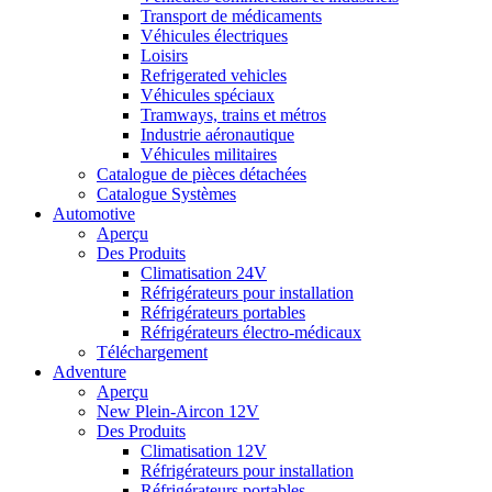
Transport de médicaments
Véhicules électriques
Loisirs
Refrigerated vehicles
Véhicules spéciaux
Tramways, trains et métros
Industrie aéronautique
Véhicules militaires
Catalogue de pièces détachées
Catalogue Systèmes
Automotive
Aperçu
Des Produits
Climatisation 24V
Réfrigérateurs pour installation
Réfrigérateurs portables
Réfrigérateurs électro-médicaux
Téléchargement
Adventure
Aperçu
New Plein-Aircon 12V
Des Produits
Climatisation 12V
Réfrigérateurs pour installation
Réfrigérateurs portables