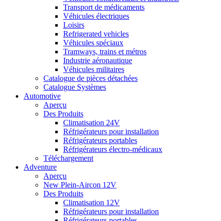
Transport de médicaments
Véhicules électriques
Loisirs
Refrigerated vehicles
Véhicules spéciaux
Tramways, trains et métros
Industrie aéronautique
Véhicules militaires
Catalogue de pièces détachées
Catalogue Systèmes
Automotive
Aperçu
Des Produits
Climatisation 24V
Réfrigérateurs pour installation
Réfrigérateurs portables
Réfrigérateurs électro-médicaux
Téléchargement
Adventure
Aperçu
New Plein-Aircon 12V
Des Produits
Climatisation 12V
Réfrigérateurs pour installation
Réfrigérateurs portables