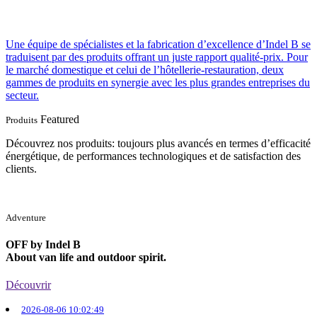
Une équipe de spécialistes et la fabrication d’excellence d’Indel B se
traduisent par des produits offrant un juste rapport qualité-prix. Pour
le marché domestique et celui de l’hôtellerie-restauration, deux
gammes de produits en synergie avec les plus grandes entreprises du
secteur.
Featured
Produits
Découvrez nos produits: toujours plus avancés en termes d’efficacité
énergétique, de performances technologiques et de satisfaction des
clients.
Adventure
OFF by Indel B
About van life and outdoor spirit.
Découvrir
2026-08-06 10:02:49