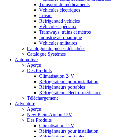
Transport de médicaments
Véhicules électriques
Loisirs
Refrigerated vehicles
Véhicules spéciaux
Tramways, trains et métros
Industrie aéronautique
Véhicules militaires
Catalogue de pièces détachées
Catalogue Systèmes
Automotive
Aperçu
Des Produits
Climatisation 24V
Réfrigérateurs pour installation
Réfrigérateurs portables
Réfrigérateurs électro-médicaux
Téléchargement
Adventure
Aperçu
New Plein-Aircon 12V
Des Produits
Climatisation 12V
Réfrigérateurs pour installation
Réfrigérateurs portables