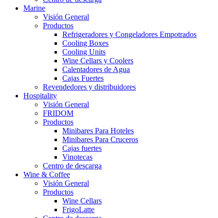
Marine
Visión General
Productos
Refrigeradores y Congeladores Empotrados
Cooling Boxes
Cooling Units
Wine Cellars y Coolers
Calentadores de Agua
Cajas Fuertes
Revendedores y distribuidores
Hospitality
Visión General
FRIDOM
Productos
Minibares Para Hoteles
Minibares Para Cruceros
Cajas fuertes
Vinotecas
Centro de descarga
Wine & Coffee
Visión General
Productos
Wine Cellars
FrigoLatte