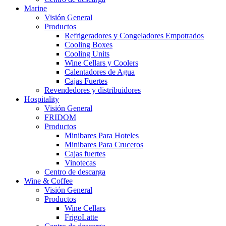
Marine
Visión General
Productos
Refrigeradores y Congeladores Empotrados
Cooling Boxes
Cooling Units
Wine Cellars y Coolers
Calentadores de Agua
Cajas Fuertes
Revendedores y distribuidores
Hospitality
Visión General
FRIDOM
Productos
Minibares Para Hoteles
Minibares Para Cruceros
Cajas fuertes
Vinotecas
Centro de descarga
Wine & Coffee
Visión General
Productos
Wine Cellars
FrigoLatte