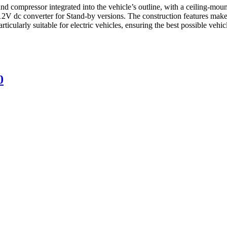
and compressor integrated into the vehicle’s outline, with a ceiling-m
/12V dc converter for Stand-by versions. The construction features make
ularly suitable for electric vehicles, ensuring the best possible vehic
0