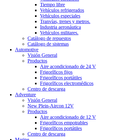
Tiempo libre
Vehículos refrigerados
Vehículos especiales
Tranvías, trenes y metros.
Industria aeronáutica
Vehículos militares.
Catálogo de repuestos
Catálogo de sistemas
Automotive
Visión General
Productos
Aire acondicionado de 24 V
Frigoríficos fijos
Frigoríficos portátiles
Frigoríficos electromédicos
Centro de descarga
Adventure
Visión General
New Plein-Aircon 12V
Productos
Aire acondicionado de 12 V
Frigoríficos empotrables
Frigoríficos portátiles
Centro de descarga
Marine