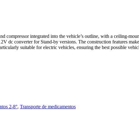
and compressor integrated into the vehicle’s outline, with a ceiling-m
/12V dc converter for Stand-by versions. The construction features make
ularly suitable for electric vehicles, ensuring the best possible vehic
ntos 2-8°
,
Transporte de medicamentos