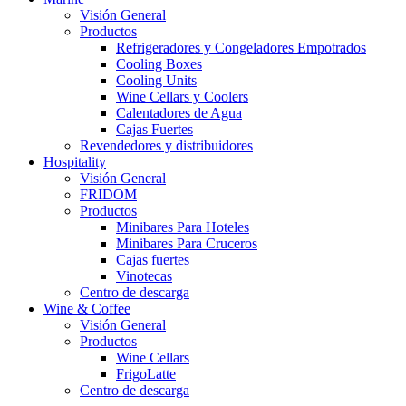
Visión General
Productos
Refrigeradores y Congeladores Empotrados
Cooling Boxes
Cooling Units
Wine Cellars y Coolers
Calentadores de Agua
Cajas Fuertes
Revendedores y distribuidores
Hospitality
Visión General
FRIDOM
Productos
Minibares Para Hoteles
Minibares Para Cruceros
Cajas fuertes
Vinotecas
Centro de descarga
Wine & Coffee
Visión General
Productos
Wine Cellars
FrigoLatte
Centro de descarga