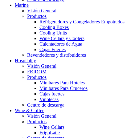
Marine
Visión General
Productos
Refrigeradores y Congeladores Empotrados
Cooling Boxes
Cooling Units
Wine Cellars y Coolers
Calentadores de Agua
Cajas Fuertes
Revendedores y distribuidores
Hospitality
Visión General
FRIDOM
Productos
Minibares Para Hoteles
Minibares Para Cruceros
Cajas fuertes
Vinotecas
Centro de descarga
Wine & Coffee
Visión General
Productos
Wine Cellars
FrigoLatte