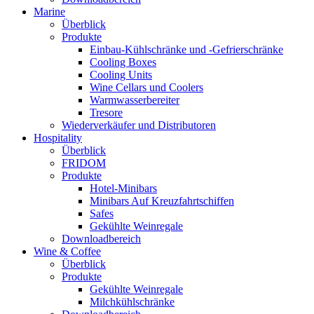
Marine
Überblick
Produkte
Einbau-Kühlschränke und -Gefrierschränke
Cooling Boxes
Cooling Units
Wine Cellars und Coolers
Warmwasserbereiter
Tresore
Wiederverkäufer und Distributoren
Hospitality
Überblick
FRIDOM
Produkte
Hotel-Minibars
Minibars Auf Kreuzfahrtschiffen
Safes
Gekühlte Weinregale
Downloadbereich
Wine & Coffee
Überblick
Produkte
Gekühlte Weinregale
Milchkühlschränke