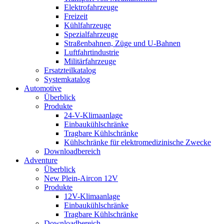
Elektrofahrzeuge
Freizeit
Kühlfahrzeuge
Spezialfahrzeuge
Straßenbahnen, Züge und U-Bahnen
Luftfahrtindustrie
Militärfahrzeuge
Ersatzteilkatalog
Systemkatalog
Automotive
Überblick
Produkte
24-V-Klimaanlage
Einbaukühlschränke
Tragbare Kühlschränke
Kühlschränke für elektromedizinische Zwecke
Downloadbereich
Adventure
Überblick
New Plein-Aircon 12V
Produkte
12V-Klimaanlage
Einbaukühlschränke
Tragbare Kühlschränke
Downloadbereich