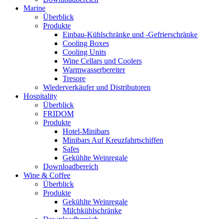
Marine
Überblick
Produkte
Einbau-Kühlschränke und -Gefrierschränke
Cooling Boxes
Cooling Units
Wine Cellars und Coolers
Warmwasserbereiter
Tresore
Wiederverkäufer und Distributoren
Hospitality
Überblick
FRIDOM
Produkte
Hotel-Minibars
Minibars Auf Kreuzfahrtschiffen
Safes
Gekühlte Weinregale
Downloadbereich
Wine & Coffee
Überblick
Produkte
Gekühlte Weinregale
Milchkühlschränke