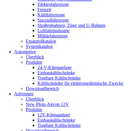
Elektrofahrzeuge
Freizeit
Kühlfahrzeuge
Spezialfahrzeuge
Straßenbahnen, Züge und U-Bahnen
Luftfahrtindustrie
Militärfahrzeuge
Ersatzteilkatalog
Systemkatalog
Automotive
Überblick
Produkte
24-V-Klimaanlage
Einbaukühlschränke
Tragbare Kühlschränke
Kühlschränke für elektromedizinische Zwecke
Downloadbereich
Adventure
Überblick
New Plein-Aircon 12V
Produkte
12V-Klimaanlage
Einbaukühlschränke
Tragbare Kühlschränke
Downloadbereich