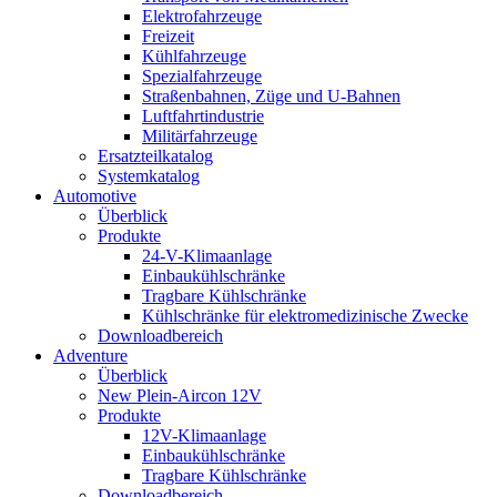
Elektrofahrzeuge
Freizeit
Kühlfahrzeuge
Spezialfahrzeuge
Straßenbahnen, Züge und U-Bahnen
Luftfahrtindustrie
Militärfahrzeuge
Ersatzteilkatalog
Systemkatalog
Automotive
Überblick
Produkte
24-V-Klimaanlage
Einbaukühlschränke
Tragbare Kühlschränke
Kühlschränke für elektromedizinische Zwecke
Downloadbereich
Adventure
Überblick
New Plein-Aircon 12V
Produkte
12V-Klimaanlage
Einbaukühlschränke
Tragbare Kühlschränke
Downloadbereich