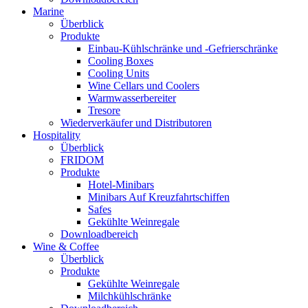
Marine
Überblick
Produkte
Einbau-Kühlschränke und -Gefrierschränke
Cooling Boxes
Cooling Units
Wine Cellars und Coolers
Warmwasserbereiter
Tresore
Wiederverkäufer und Distributoren
Hospitality
Überblick
FRIDOM
Produkte
Hotel-Minibars
Minibars Auf Kreuzfahrtschiffen
Safes
Gekühlte Weinregale
Downloadbereich
Wine & Coffee
Überblick
Produkte
Gekühlte Weinregale
Milchkühlschränke