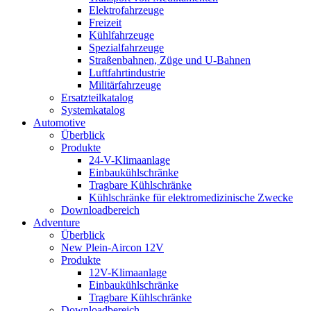
Elektrofahrzeuge
Freizeit
Kühlfahrzeuge
Spezialfahrzeuge
Straßenbahnen, Züge und U-Bahnen
Luftfahrtindustrie
Militärfahrzeuge
Ersatzteilkatalog
Systemkatalog
Automotive
Überblick
Produkte
24-V-Klimaanlage
Einbaukühlschränke
Tragbare Kühlschränke
Kühlschränke für elektromedizinische Zwecke
Downloadbereich
Adventure
Überblick
New Plein-Aircon 12V
Produkte
12V-Klimaanlage
Einbaukühlschränke
Tragbare Kühlschränke
Downloadbereich