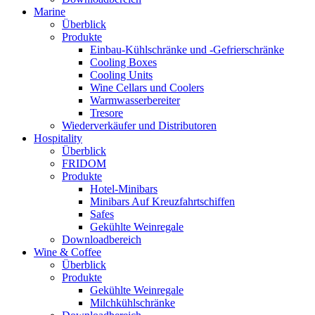
Marine
Überblick
Produkte
Einbau-Kühlschränke und -Gefrierschränke
Cooling Boxes
Cooling Units
Wine Cellars und Coolers
Warmwasserbereiter
Tresore
Wiederverkäufer und Distributoren
Hospitality
Überblick
FRIDOM
Produkte
Hotel-Minibars
Minibars Auf Kreuzfahrtschiffen
Safes
Gekühlte Weinregale
Downloadbereich
Wine & Coffee
Überblick
Produkte
Gekühlte Weinregale
Milchkühlschränke