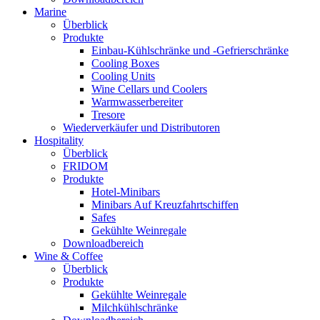
Marine
Überblick
Produkte
Einbau-Kühlschränke und -Gefrierschränke
Cooling Boxes
Cooling Units
Wine Cellars und Coolers
Warmwasserbereiter
Tresore
Wiederverkäufer und Distributoren
Hospitality
Überblick
FRIDOM
Produkte
Hotel-Minibars
Minibars Auf Kreuzfahrtschiffen
Safes
Gekühlte Weinregale
Downloadbereich
Wine & Coffee
Überblick
Produkte
Gekühlte Weinregale
Milchkühlschränke