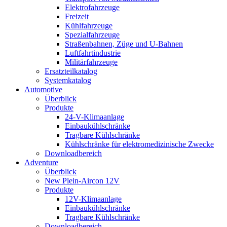
Elektrofahrzeuge
Freizeit
Kühlfahrzeuge
Spezialfahrzeuge
Straßenbahnen, Züge und U-Bahnen
Luftfahrtindustrie
Militärfahrzeuge
Ersatzteilkatalog
Systemkatalog
Automotive
Überblick
Produkte
24-V-Klimaanlage
Einbaukühlschränke
Tragbare Kühlschränke
Kühlschränke für elektromedizinische Zwecke
Downloadbereich
Adventure
Überblick
New Plein-Aircon 12V
Produkte
12V-Klimaanlage
Einbaukühlschränke
Tragbare Kühlschränke
Downloadbereich