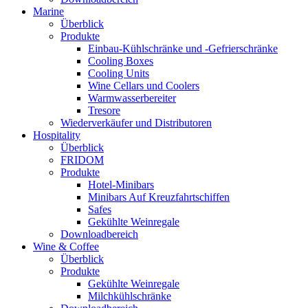
Marine
Überblick
Produkte
Einbau-Kühlschränke und -Gefrierschränke
Cooling Boxes
Cooling Units
Wine Cellars und Coolers
Warmwasserbereiter
Tresore
Wiederverkäufer und Distributoren
Hospitality
Überblick
FRIDOM
Produkte
Hotel-Minibars
Minibars Auf Kreuzfahrtschiffen
Safes
Gekühlte Weinregale
Downloadbereich
Wine & Coffee
Überblick
Produkte
Gekühlte Weinregale
Milchkühlschränke