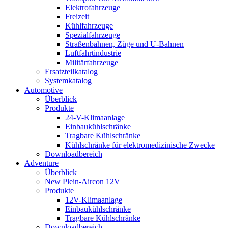
Elektrofahrzeuge
Freizeit
Kühlfahrzeuge
Spezialfahrzeuge
Straßenbahnen, Züge und U-Bahnen
Luftfahrtindustrie
Militärfahrzeuge
Ersatzteilkatalog
Systemkatalog
Automotive
Überblick
Produkte
24-V-Klimaanlage
Einbaukühlschränke
Tragbare Kühlschränke
Kühlschränke für elektromedizinische Zwecke
Downloadbereich
Adventure
Überblick
New Plein-Aircon 12V
Produkte
12V-Klimaanlage
Einbaukühlschränke
Tragbare Kühlschränke
Downloadbereich