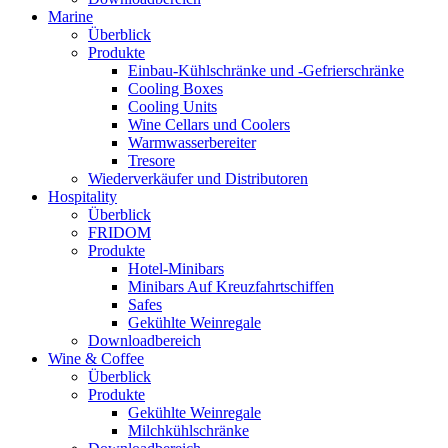
Marine
Überblick
Produkte
Einbau-Kühlschränke und -Gefrierschränke
Cooling Boxes
Cooling Units
Wine Cellars und Coolers
Warmwasserbereiter
Tresore
Wiederverkäufer und Distributoren
Hospitality
Überblick
FRIDOM
Produkte
Hotel-Minibars
Minibars Auf Kreuzfahrtschiffen
Safes
Gekühlte Weinregale
Downloadbereich
Wine & Coffee
Überblick
Produkte
Gekühlte Weinregale
Milchkühlschränke