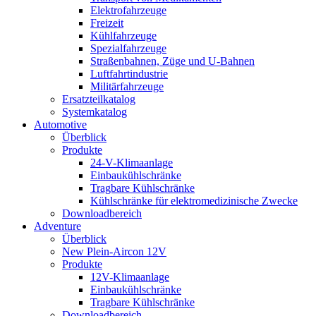
Elektrofahrzeuge
Freizeit
Kühlfahrzeuge
Spezialfahrzeuge
Straßenbahnen, Züge und U-Bahnen
Luftfahrtindustrie
Militärfahrzeuge
Ersatzteilkatalog
Systemkatalog
Automotive
Überblick
Produkte
24-V-Klimaanlage
Einbaukühlschränke
Tragbare Kühlschränke
Kühlschränke für elektromedizinische Zwecke
Downloadbereich
Adventure
Überblick
New Plein-Aircon 12V
Produkte
12V-Klimaanlage
Einbaukühlschränke
Tragbare Kühlschränke
Downloadbereich