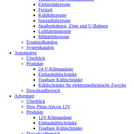
Elektrofahrzeuge
Freizeit
Kühlfahrzeuge
Spezialfahrzeuge
Straßenbahnen, Züge und U-Bahnen
Luftfahrtindustrie
Militärfahrzeuge
Ersatzteilkatalog
Systemkatalog
Automotive
Überblick
Produkte
24-V-Klimaanlage
Einbaukühlschränke
Tragbare Kühlschränke
Kühlschränke für elektromedizinische Zwecke
Downloadbereich
Adventure
Überblick
New Plein-Aircon 12V
Produkte
12V-Klimaanlage
Einbaukühlschränke
Tragbare Kühlschränke
Downloadbereich