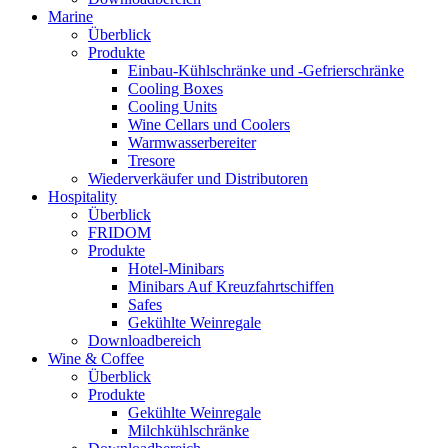
Marine
Überblick
Produkte
Einbau-Kühlschränke und -Gefrierschränke
Cooling Boxes
Cooling Units
Wine Cellars und Coolers
Warmwasserbereiter
Tresore
Wiederverkäufer und Distributoren
Hospitality
Überblick
FRIDOM
Produkte
Hotel-Minibars
Minibars Auf Kreuzfahrtschiffen
Safes
Gekühlte Weinregale
Downloadbereich
Wine & Coffee
Überblick
Produkte
Gekühlte Weinregale
Milchkühlschränke