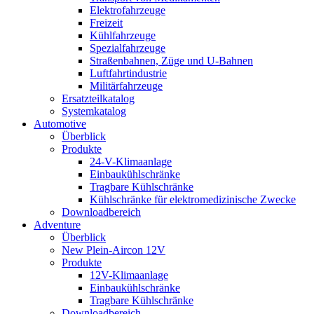
Elektrofahrzeuge
Freizeit
Kühlfahrzeuge
Spezialfahrzeuge
Straßenbahnen, Züge und U-Bahnen
Luftfahrtindustrie
Militärfahrzeuge
Ersatzteilkatalog
Systemkatalog
Automotive
Überblick
Produkte
24-V-Klimaanlage
Einbaukühlschränke
Tragbare Kühlschränke
Kühlschränke für elektromedizinische Zwecke
Downloadbereich
Adventure
Überblick
New Plein-Aircon 12V
Produkte
12V-Klimaanlage
Einbaukühlschränke
Tragbare Kühlschränke
Downloadbereich