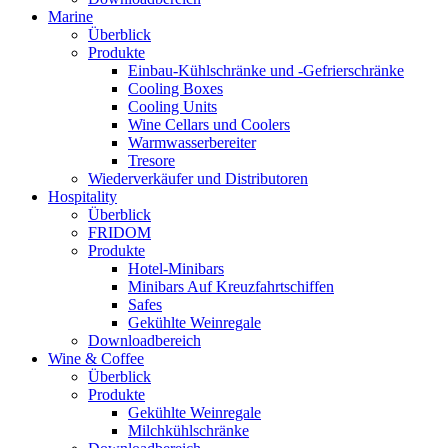
Marine
Überblick
Produkte
Einbau-Kühlschränke und -Gefrierschränke
Cooling Boxes
Cooling Units
Wine Cellars und Coolers
Warmwasserbereiter
Tresore
Wiederverkäufer und Distributoren
Hospitality
Überblick
FRIDOM
Produkte
Hotel-Minibars
Minibars Auf Kreuzfahrtschiffen
Safes
Gekühlte Weinregale
Downloadbereich
Wine & Coffee
Überblick
Produkte
Gekühlte Weinregale
Milchkühlschränke