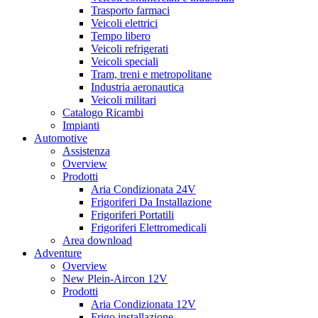
Trasporto farmaci
Veicoli elettrici
Tempo libero
Veicoli refrigerati
Veicoli speciali
Tram, treni e metropolitane
Industria aeronautica
Veicoli militari
Catalogo Ricambi
Impianti
Automotive
Assistenza
Overview
Prodotti
Aria Condizionata 24V
Frigoriferi Da Installazione
Frigoriferi Portatili
Frigoriferi Elettromedicali
Area download
Adventure
Overview
New Plein-Aircon 12V
Prodotti
Aria Condizionata 12V
Frigo installazione