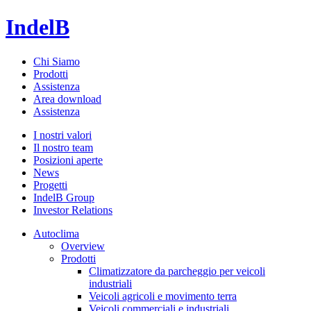
IndelB
Chi Siamo
Prodotti
Assistenza
Area download
Assistenza
I nostri valori
Il nostro team
Posizioni aperte
News
Progetti
IndelB Group
Investor Relations
Autoclima
Overview
Prodotti
Climatizzatore da parcheggio per veicoli
industriali
Veicoli agricoli e movimento terra
Veicoli commerciali e industriali