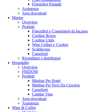
Frigoriferi Portatili
Assistenza
Area download
Marine
Overview
Prodotti
Frigoriferi e Congelatori da Incasso
Cooling Boxes
Cooling Units
Wine Cellars e Coolers
Scaldacqua
Casseforti
Rivenditori e distributori
Hospitality
Overview
FRIDOM
Prodotti
Minibar Per Hotel
Minibar Per Navi Da Crociera
Casseforti
Cantine Vino
Area download
Assistenza
Wine & Coffee