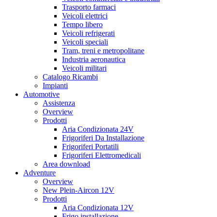
Trasporto farmaci
Veicoli elettrici
Tempo libero
Veicoli refrigerati
Veicoli speciali
Tram, treni e metropolitane
Industria aeronautica
Veicoli militari
Catalogo Ricambi
Impianti
Automotive
Assistenza
Overview
Prodotti
Aria Condizionata 24V
Frigoriferi Da Installazione
Frigoriferi Portatili
Frigoriferi Elettromedicali
Area download
Adventure
Overview
New Plein-Aircon 12V
Prodotti
Aria Condizionata 12V
Frigo installazione