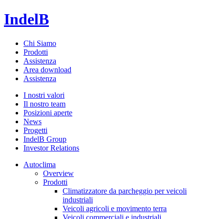
IndelB
Chi Siamo
Prodotti
Assistenza
Area download
Assistenza
I nostri valori
Il nostro team
Posizioni aperte
News
Progetti
IndelB Group
Investor Relations
Autoclima
Overview
Prodotti
Climatizzatore da parcheggio per veicoli
industriali
Veicoli agricoli e movimento terra
Veicoli commerciali e industriali