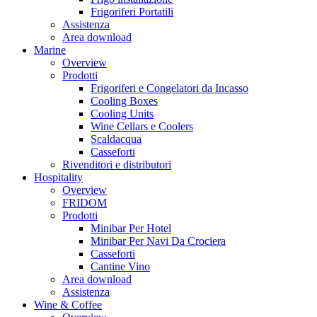
Frigoriferi Portatili
Assistenza
Area download
Marine
Overview
Prodotti
Frigoriferi e Congelatori da Incasso
Cooling Boxes
Cooling Units
Wine Cellars e Coolers
Scaldacqua
Casseforti
Rivenditori e distributori
Hospitality
Overview
FRIDOM
Prodotti
Minibar Per Hotel
Minibar Per Navi Da Crociera
Casseforti
Cantine Vino
Area download
Assistenza
Wine & Coffee