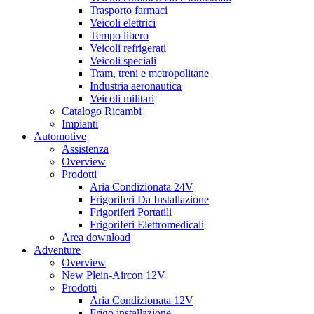
Trasporto farmaci
Veicoli elettrici
Tempo libero
Veicoli refrigerati
Veicoli speciali
Tram, treni e metropolitane
Industria aeronautica
Veicoli militari
Catalogo Ricambi
Impianti
Automotive
Assistenza
Overview
Prodotti
Aria Condizionata 24V
Frigoriferi Da Installazione
Frigoriferi Portatili
Frigoriferi Elettromedicali
Area download
Adventure
Overview
New Plein-Aircon 12V
Prodotti
Aria Condizionata 12V
Frigo installazione