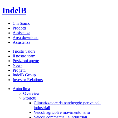
IndelB
Chi Siamo
Prodotti
Assistenza
Area download
Assistenza
I nostri valori
Il nostro team
Posizioni aperte
News
Progetti
IndelB Group
Investor Relations
Autoclima
Overview
Prodotti
Climatizzatore da parcheggio per veicoli
industriali
Veicoli agricoli e movimento terra
Veicoli commerciali e industriali