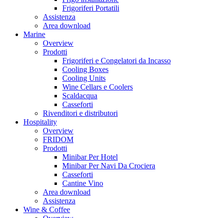
Frigoriferi Portatili
Assistenza
Area download
Marine
Overview
Prodotti
Frigoriferi e Congelatori da Incasso
Cooling Boxes
Cooling Units
Wine Cellars e Coolers
Scaldacqua
Casseforti
Rivenditori e distributori
Hospitality
Overview
FRIDOM
Prodotti
Minibar Per Hotel
Minibar Per Navi Da Crociera
Casseforti
Cantine Vino
Area download
Assistenza
Wine & Coffee