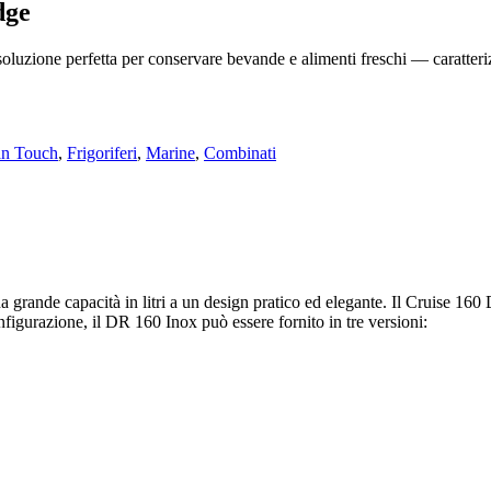
dge
soluzione perfetta per conservare bevande e alimenti freschi — caratteriz
an Touch
,
Frigoriferi
,
Marine
,
Combinati
rande capacità in litri a un design pratico ed elegante. Il Cruise 160 Dr
configurazione, il DR 160 Inox può essere fornito in tre versioni: