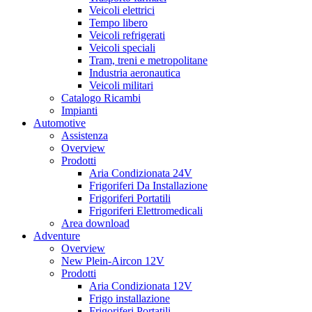
Veicoli elettrici
Tempo libero
Veicoli refrigerati
Veicoli speciali
Tram, treni e metropolitane
Industria aeronautica
Veicoli militari
Catalogo Ricambi
Impianti
Automotive
Assistenza
Overview
Prodotti
Aria Condizionata 24V
Frigoriferi Da Installazione
Frigoriferi Portatili
Frigoriferi Elettromedicali
Area download
Adventure
Overview
New Plein-Aircon 12V
Prodotti
Aria Condizionata 12V
Frigo installazione
Frigoriferi Portatili