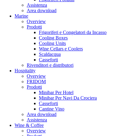
Assistenza
Area download
Marine
Overview
Prodotti
Frigoriferi e Congelatori da Incasso
Cooling Boxes
Cooling Units
Wine Cellars e Coolers
Scaldacqua
Casseforti
Rivenditori e distributori
Hospitality
Overview
FRIDOM
Prodotti
Minibar Per Hotel
Minibar Per Navi Da Crociera
Casseforti
Cantine Vino
Area download
Assistenza
Wine & Coffee
Overview