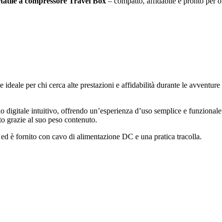
rtatile a compressore Travel Box
– compatto, affidabile e pronto per 
e ideale per chi cerca alte prestazioni e affidabilità durante le avvent
ollo digitale intuitivo, offrendo un’esperienza d’uso semplice e funzionale
ato grazie al suo peso contenuto.
li ed è fornito con cavo di alimentazione DC e una pratica tracolla.