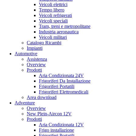
Veicoli elettrici
Tempo libero
Veicoli refrigerati
Veicoli speciali
Tram, treni e metropolitane
Industria aeronautica
Veicoli militari
Catalogo Ricambi
Impianti
Automotive
Assistenza
Overview
Prodotti
Aria Condizionata 24V
Frigoriferi Da Installazione
Frigoriferi Portatili
Frigoriferi Elettromedicali
Area download
Adventure
Overview
New Plein-Aircon 12V
Prodotti
Aria Condizionata 12V
Frigo installazione
Frigoriferi Portatili