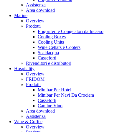
Assistenza
Area download
Marine
Overview
Prodotti
Frigoriferi e Congelatori da Incasso
Cooling Boxes
Cooling Units
Wine Cellars e Coolers
Scaldacqua
Casseforti
Rivenditori e distributori
Hospitality
Overview
FRIDOM
Prodotti
Minibar Per Hotel
Minibar Per Navi Da Crociera
Casseforti
Cantine Vino
Area download
Assistenza
Wine & Coffee
Overview