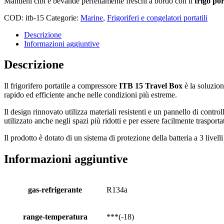
Mantieni cibi e bevande perfettamente freschi a bordo con il
frigo po
COD:
itb-15
Categorie:
Marine
,
Frigoriferi e congelatori portatili
Descrizione
Informazioni aggiuntive
Descrizione
Il frigorifero portatile a compressore
ITB 15 Travel Box
è la soluzion
rapido ed efficiente anche nelle condizioni più estreme.
Il design rinnovato utilizza materiali resistenti e un pannello di contr
utilizzato anche negli spazi più ridotti e per essere facilmente trasport
Il prodotto è dotato di un sistema di protezione della batteria a 3 livel
Informazioni aggiuntive
gas-refrigerante
R134a
range-temperatura
***(-18)