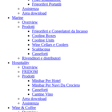
Frigoriferi Portatili
Assistenza
Area download
Marine
Overview
Prodotti
Frigoriferi e Congelatori da Incasso
Cooling Boxes
Cooling Units
Wine Cellars e Coolers
Scaldacqua
Casseforti
Rivenditori e distributori
Hospitality
Overview
FRIDOM
Prodotti
Minibar Per Hotel
Minibar Per Navi Da Crociera
Casseforti
Cantine Vino
Area download
Assistenza
Wine & Coffee