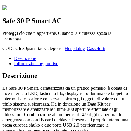
Safe 30 P Smart AC
Proteggi cìò che ti appartiene. Quando la sicurezza sposa la
tecnologia.
COD:
safe30psmartac
Categorie:
Hospitality
,
Casseforti
Descrizione
Informazioni aggiuntive
Descrizione
La Safe 30 P Smart, caratterizzata da un pratico pomello, è dotata di
luce interna a LED, tastiera a filo, display retroilluminato e tappetino
interno. La cassaforte conserva al sicuro gli oggetti di valore con un
triplo sistema si sicurezza. Ha in dotazione un Data Kit per
memorizzare e analizzare le ultime 300 aperture effettuate dagli
utilizzatori. Combinazione alfanumerica di 4-9 digit e apertura di
emergenza con con IB card o chiave. Presenta al proprio interno una
presa europea shuko e due porte USB 2.0 per ricaricare le
apparecchiature mentre sono tenute in custodia.