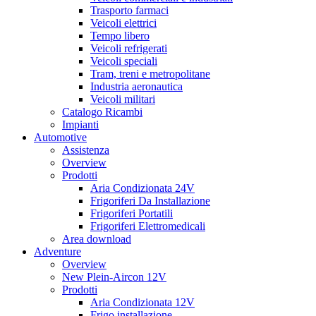
Trasporto farmaci
Veicoli elettrici
Tempo libero
Veicoli refrigerati
Veicoli speciali
Tram, treni e metropolitane
Industria aeronautica
Veicoli militari
Catalogo Ricambi
Impianti
Automotive
Assistenza
Overview
Prodotti
Aria Condizionata 24V
Frigoriferi Da Installazione
Frigoriferi Portatili
Frigoriferi Elettromedicali
Area download
Adventure
Overview
New Plein-Aircon 12V
Prodotti
Aria Condizionata 12V
Frigo installazione