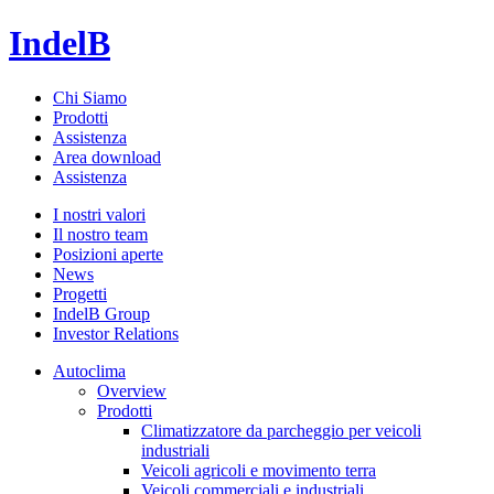
IndelB
Chi Siamo
Prodotti
Assistenza
Area download
Assistenza
I nostri valori
Il nostro team
Posizioni aperte
News
Progetti
IndelB Group
Investor Relations
Autoclima
Overview
Prodotti
Climatizzatore da parcheggio per veicoli
industriali
Veicoli agricoli e movimento terra
Veicoli commerciali e industriali