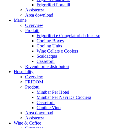
Frigoriferi Portatili
Assistenza
Area download
Marine
Overview
Prodotti
Frigoriferi e Congelatori da Incasso
Cooling Boxes
Cooling Units
Wine Cellars e Coolers
Scaldacqua
Casseforti
Rivenditori e distributori
Hospitality
Overview
FRIDOM
Prodotti
Minibar Per Hotel
Minibar Per Navi Da Crociera
Casseforti
Cantine Vino
Area download
Assistenza
Wine & Coffee