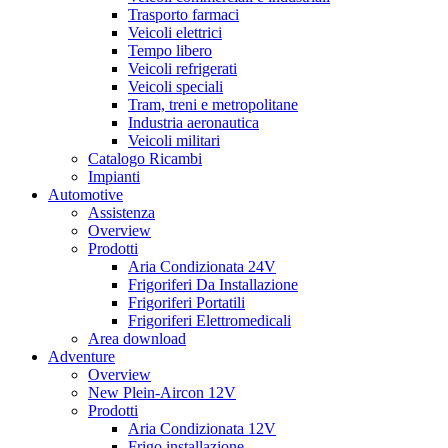
Trasporto farmaci
Veicoli elettrici
Tempo libero
Veicoli refrigerati
Veicoli speciali
Tram, treni e metropolitane
Industria aeronautica
Veicoli militari
Catalogo Ricambi
Impianti
Automotive
Assistenza
Overview
Prodotti
Aria Condizionata 24V
Frigoriferi Da Installazione
Frigoriferi Portatili
Frigoriferi Elettromedicali
Area download
Adventure
Overview
New Plein-Aircon 12V
Prodotti
Aria Condizionata 12V
Frigo installazione