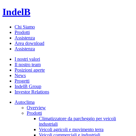
IndelB
Chi Siamo
Prodotti
Assistenza
Area download
Assistenza
I nostri valori
Il nostro team
Posizioni aperte
News
Progetti
IndelB Group
Investor Relations
Autoclima
Overview
Prodotti
Climatizzatore da parcheggio per veicoli
industriali
Veicoli agricoli e movimento terra
Veicoli commerciali e industriali