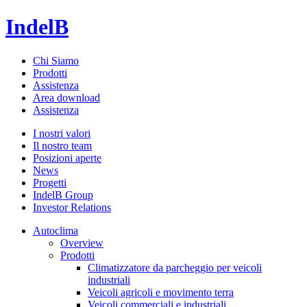
IndelB
Chi Siamo
Prodotti
Assistenza
Area download
Assistenza
I nostri valori
Il nostro team
Posizioni aperte
News
Progetti
IndelB Group
Investor Relations
Autoclima
Overview
Prodotti
Climatizzatore da parcheggio per veicoli
industriali
Veicoli agricoli e movimento terra
Veicoli commerciali e industriali