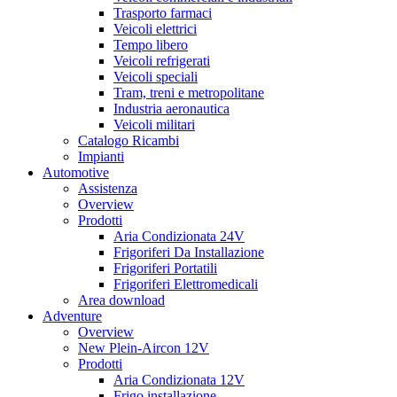
Trasporto farmaci
Veicoli elettrici
Tempo libero
Veicoli refrigerati
Veicoli speciali
Tram, treni e metropolitane
Industria aeronautica
Veicoli militari
Catalogo Ricambi
Impianti
Automotive
Assistenza
Overview
Prodotti
Aria Condizionata 24V
Frigoriferi Da Installazione
Frigoriferi Portatili
Frigoriferi Elettromedicali
Area download
Adventure
Overview
New Plein-Aircon 12V
Prodotti
Aria Condizionata 12V
Frigo installazione