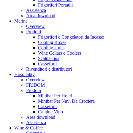
Frigoriferi Portatili
Assistenza
Area download
Marine
Overview
Prodotti
Frigoriferi e Congelatori da Incasso
Cooling Boxes
Cooling Units
Wine Cellars e Coolers
Scaldacqua
Casseforti
Rivenditori e distributori
Hospitality
Overview
FRIDOM
Prodotti
Minibar Per Hotel
Minibar Per Navi Da Crociera
Casseforti
Cantine Vino
Area download
Assistenza
Wine & Coffee