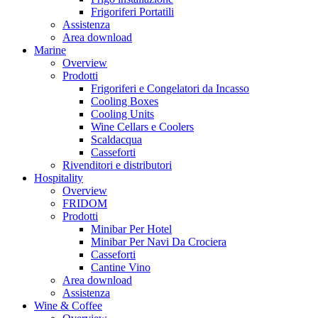
Frigoriferi Portatili
Assistenza
Area download
Marine
Overview
Prodotti
Frigoriferi e Congelatori da Incasso
Cooling Boxes
Cooling Units
Wine Cellars e Coolers
Scaldacqua
Casseforti
Rivenditori e distributori
Hospitality
Overview
FRIDOM
Prodotti
Minibar Per Hotel
Minibar Per Navi Da Crociera
Casseforti
Cantine Vino
Area download
Assistenza
Wine & Coffee