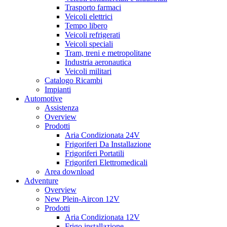
Trasporto farmaci
Veicoli elettrici
Tempo libero
Veicoli refrigerati
Veicoli speciali
Tram, treni e metropolitane
Industria aeronautica
Veicoli militari
Catalogo Ricambi
Impianti
Automotive
Assistenza
Overview
Prodotti
Aria Condizionata 24V
Frigoriferi Da Installazione
Frigoriferi Portatili
Frigoriferi Elettromedicali
Area download
Adventure
Overview
New Plein-Aircon 12V
Prodotti
Aria Condizionata 12V
Frigo installazione