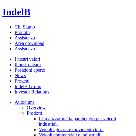
IndelB
Chi Siamo
Prodotti
Assistenza
Area download
Assistenza
I nostri valori
Il nostro team
Posizioni aperte
News
Progetti
IndelB Group
Investor Relations
Autoclima
Overview
Prodotti
Climatizzatore da parcheggio per veicoli
industriali
Veicoli agricoli e movimento terra
Veicoli commerciali e industriali