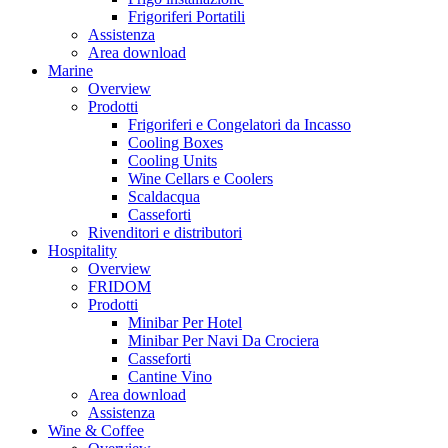
Frigoriferi Portatili
Assistenza
Area download
Marine
Overview
Prodotti
Frigoriferi e Congelatori da Incasso
Cooling Boxes
Cooling Units
Wine Cellars e Coolers
Scaldacqua
Casseforti
Rivenditori e distributori
Hospitality
Overview
FRIDOM
Prodotti
Minibar Per Hotel
Minibar Per Navi Da Crociera
Casseforti
Cantine Vino
Area download
Assistenza
Wine & Coffee