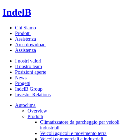
IndelB
Chi Siamo
Prodotti
Assistenza
Area download
Assistenza
I nostri valori
Il nostro team
Posizioni aperte
News
Progetti
IndelB Group
Investor Relations
Autoclima
Overview
Prodotti
Climatizzatore da parcheggio per veicoli
industriali
Veicoli agricoli e movimento terra
Veicoli commerciali e industriali