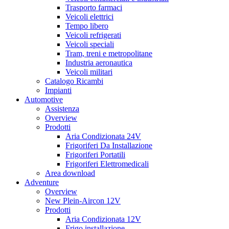
Trasporto farmaci
Veicoli elettrici
Tempo libero
Veicoli refrigerati
Veicoli speciali
Tram, treni e metropolitane
Industria aeronautica
Veicoli militari
Catalogo Ricambi
Impianti
Automotive
Assistenza
Overview
Prodotti
Aria Condizionata 24V
Frigoriferi Da Installazione
Frigoriferi Portatili
Frigoriferi Elettromedicali
Area download
Adventure
Overview
New Plein-Aircon 12V
Prodotti
Aria Condizionata 12V
Frigo installazione