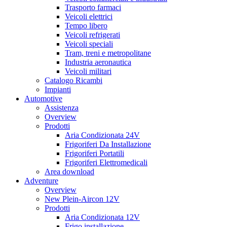
Trasporto farmaci
Veicoli elettrici
Tempo libero
Veicoli refrigerati
Veicoli speciali
Tram, treni e metropolitane
Industria aeronautica
Veicoli militari
Catalogo Ricambi
Impianti
Automotive
Assistenza
Overview
Prodotti
Aria Condizionata 24V
Frigoriferi Da Installazione
Frigoriferi Portatili
Frigoriferi Elettromedicali
Area download
Adventure
Overview
New Plein-Aircon 12V
Prodotti
Aria Condizionata 12V
Frigo installazione