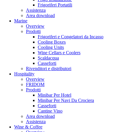
Frigoriferi Portatili
Assistenza
Area download
Marine
Overview
Prodotti
Frigoriferi e Congelatori da Incasso
Cooling Boxes
Cooling Units
Wine Cellars e Coolers
Scaldacqua
Casseforti
Rivenditori e distributori
Hospitality
Overview
FRIDOM
Prodotti
Minibar Per Hotel
Minibar Per Navi Da Crociera
Casseforti
Cantine Vino
Area download
Assistenza
Wine & Coffee