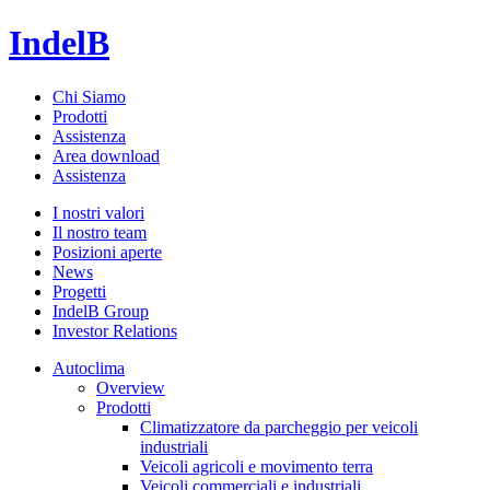
IndelB
Chi Siamo
Prodotti
Assistenza
Area download
Assistenza
I nostri valori
Il nostro team
Posizioni aperte
News
Progetti
IndelB Group
Investor Relations
Autoclima
Overview
Prodotti
Climatizzatore da parcheggio per veicoli
industriali
Veicoli agricoli e movimento terra
Veicoli commerciali e industriali