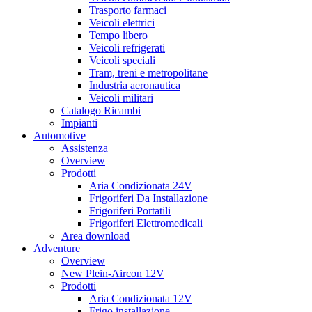
Trasporto farmaci
Veicoli elettrici
Tempo libero
Veicoli refrigerati
Veicoli speciali
Tram, treni e metropolitane
Industria aeronautica
Veicoli militari
Catalogo Ricambi
Impianti
Automotive
Assistenza
Overview
Prodotti
Aria Condizionata 24V
Frigoriferi Da Installazione
Frigoriferi Portatili
Frigoriferi Elettromedicali
Area download
Adventure
Overview
New Plein-Aircon 12V
Prodotti
Aria Condizionata 12V
Frigo installazione