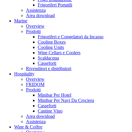
Frigoriferi Portatili
Assistenza
Area download
Marine
Overview
Prodotti
Frigoriferi e Congelatori da Incasso
Cooling Boxes
Cooling Units
Wine Cellars e Coolers
Scaldacqua
Casseforti
Rivenditori e distributori
Hospitality
Overview
FRIDOM
Prodotti
Minibar Per Hotel
Minibar Per Navi Da Crociera
Casseforti
Cantine Vino
Area download
Assistenza
Wine & Coffee