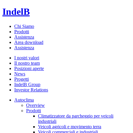
IndelB
Chi Siamo
Prodotti
Assistenza
Area download
Assistenza
I nostri valori
Il nostro team
Posizioni aperte
News
Progetti
IndelB Group
Investor Relations
Autoclima
Overview
Prodotti
Climatizzatore da parcheggio per veicoli
industriali
Veicoli agricoli e movimento terra
Veicoli commerciali e industriali