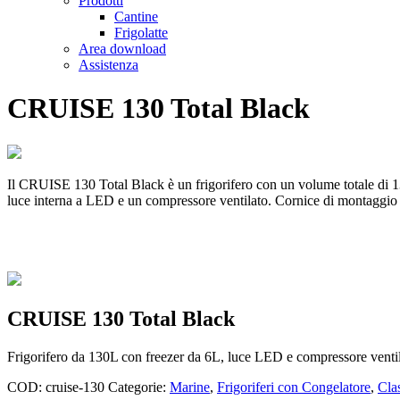
Prodotti
Cantine
Frigolatte
Area download
Assistenza
CRUISE 130 Total Black
Il CRUISE 130 Total Black è un frigorifero con un volume totale di 130 l
luce interna a LED e un compressore ventilato. Cornice di montaggio 
CRUISE 130 Total Black
Frigorifero da 130L con freezer da 6L, luce LED e compressore ventila
COD:
cruise-130
Categorie:
Marine
,
Frigoriferi con Congelatore
,
Cla