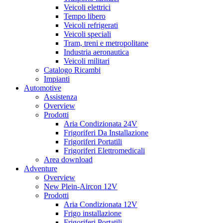
Veicoli elettrici
Tempo libero
Veicoli refrigerati
Veicoli speciali
Tram, treni e metropolitane
Industria aeronautica
Veicoli militari
Catalogo Ricambi
Impianti
Automotive
Assistenza
Overview
Prodotti
Aria Condizionata 24V
Frigoriferi Da Installazione
Frigoriferi Portatili
Frigoriferi Elettromedicali
Area download
Adventure
Overview
New Plein-Aircon 12V
Prodotti
Aria Condizionata 12V
Frigo installazione
Frigoriferi Portatili