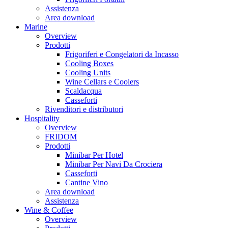
Assistenza
Area download
Marine
Overview
Prodotti
Frigoriferi e Congelatori da Incasso
Cooling Boxes
Cooling Units
Wine Cellars e Coolers
Scaldacqua
Casseforti
Rivenditori e distributori
Hospitality
Overview
FRIDOM
Prodotti
Minibar Per Hotel
Minibar Per Navi Da Crociera
Casseforti
Cantine Vino
Area download
Assistenza
Wine & Coffee
Overview