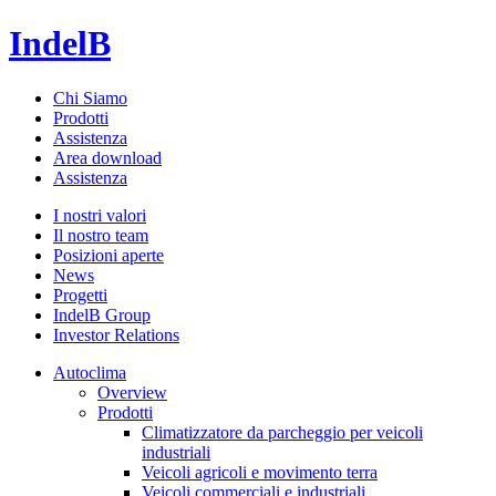
IndelB
Chi Siamo
Prodotti
Assistenza
Area download
Assistenza
I nostri valori
Il nostro team
Posizioni aperte
News
Progetti
IndelB Group
Investor Relations
Autoclima
Overview
Prodotti
Climatizzatore da parcheggio per veicoli
industriali
Veicoli agricoli e movimento terra
Veicoli commerciali e industriali