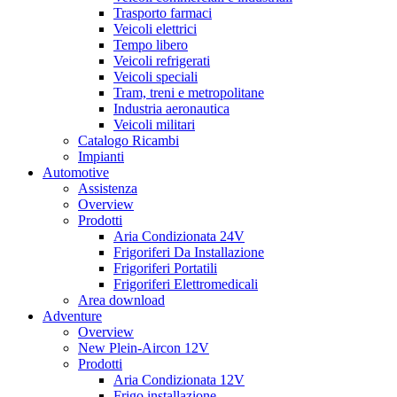
Trasporto farmaci
Veicoli elettrici
Tempo libero
Veicoli refrigerati
Veicoli speciali
Tram, treni e metropolitane
Industria aeronautica
Veicoli militari
Catalogo Ricambi
Impianti
Automotive
Assistenza
Overview
Prodotti
Aria Condizionata 24V
Frigoriferi Da Installazione
Frigoriferi Portatili
Frigoriferi Elettromedicali
Area download
Adventure
Overview
New Plein-Aircon 12V
Prodotti
Aria Condizionata 12V
Frigo installazione