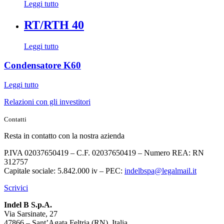
Leggi tutto
RT/RTH 40
Leggi tutto
Condensatore K60
Leggi tutto
Relazioni con gli investitori
Contatti
Resta in contatto con la nostra azienda
P.IVA 02037650419 – C.F. 02037650419 – Numero REA: RN
312757
Capitale sociale: 5.842.000 iv – PEC:
indelbspa@legalmail.it
Scrivici
Indel B S.p.A.
Via Sarsinate, 27
47866 – Sant’Agata Feltria (RN), Italia