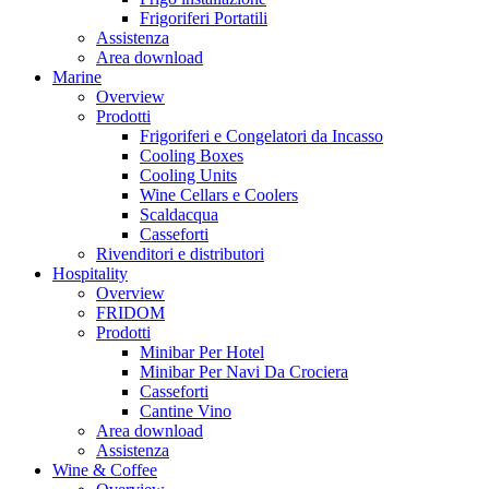
Frigoriferi Portatili
Assistenza
Area download
Marine
Overview
Prodotti
Frigoriferi e Congelatori da Incasso
Cooling Boxes
Cooling Units
Wine Cellars e Coolers
Scaldacqua
Casseforti
Rivenditori e distributori
Hospitality
Overview
FRIDOM
Prodotti
Minibar Per Hotel
Minibar Per Navi Da Crociera
Casseforti
Cantine Vino
Area download
Assistenza
Wine & Coffee